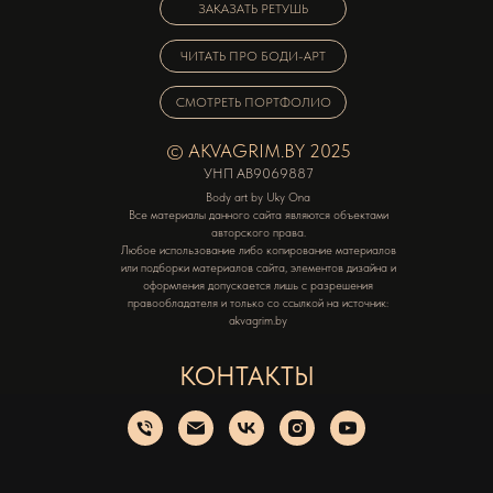
ЗАКАЗАТЬ РЕТУШЬ
ЧИТАТЬ ПРО БОДИ-АРТ
СМОТРЕТЬ ПОРТФОЛИО
© AKVAGRIM.BY 2025
УНП AB9069887
Body art by Uky Ona
Все материалы данного сайта являются объектами
авторского права.
Любое использование либо копирование материалов
или подборки материалов сайта, элементов дизайна и
оформления допускается лишь с разрешения
правообладателя и только со ссылкой на источник:
akvagrim.by
КОНТАКТЫ