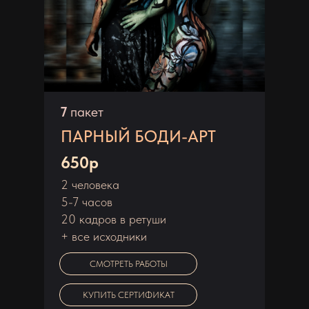
8
7
пакет
пакет
РЕТУШЬ
ПАРНЫЙ БОДИ-АРТ
20р
650р
2 человека
художественная ретушь
5-7 часов
1 кадр
20 кадров в ретуши
+ все исходники
СМОТРЕТЬ РАБОТЫ
ЗАКАЗАТЬ РЕТУШЬ
КУПИТЬ СЕРТИФИКАТ